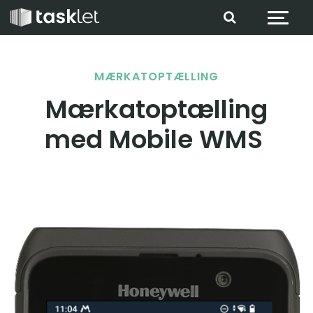
Spring til indhold
MÆRKATOPTÆLLING
Mærkatoptælling
med Mobile WMS