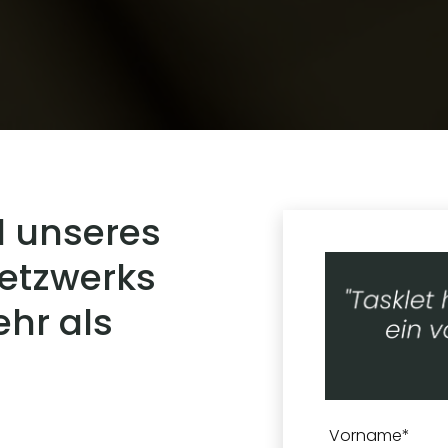
l unseres
netzwerks
hr als
n