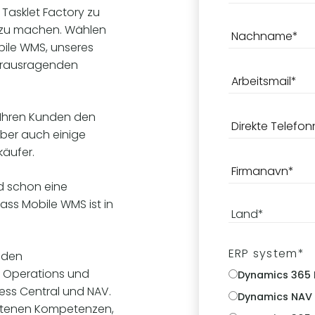
 Tasklet Factory zu
 zu machen. Wählen
bile WMS, unseres
erausragenden
e Ihren Kunden den
aber auch einige
äufer.
d schon eine
ass Mobile WMS ist in
ERP system
*
t den
 Operations und
Dynamics 365 
ss Central und NAV.
Dynamics NAV
rittenen Kompetenzen,