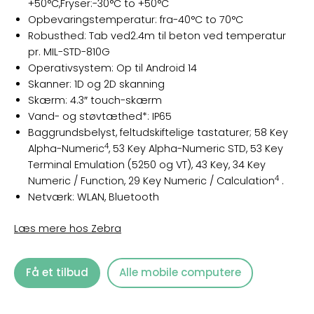
+50°C,Fryser:-30°C to +50°C
Opbevaringstemperatur: fra
-40°C to 70°C
Robusthed: Tab ved
2.4m til beton ved temperatur
pr. MIL-STD-810G
Operativsystem: Op til Android 14
Skanner: 1D og 2D skanning
Skærm: 4.3″ touch-skærm
Vand- og støvtæthed*: IP65
Baggrundsbelyst, feltudskiftelige tastaturer; 58 Key
4
Alpha-Numeric
, 53 Key Alpha-Numeric STD, 53 Key
Terminal Emulation (5250 og VT), 43 Key, 34 Key
4
Numeric / Function, 29 Key Numeric / Calculation
.
Netværk: WLAN, Bluetooth
Læs mere hos Zebra
Få et tilbud
Alle mobile computere